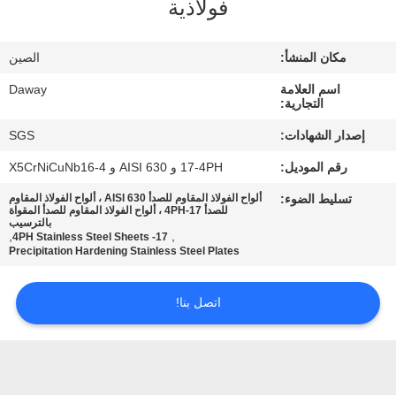
فولاذية
جولة
في
مكان المنشأ:
الصين
المعمل
اسم العلامة
Daway
التجارية:
مراقبة
إصدار الشهادات:
SGS
الجودة
رقم الموديل:
17-4PH و AISI 630 و X5CrNiCuNb16-4
تسليط الضوء:
ألواح الفولاذ المقاوم للصدأ AISI 630 ، ألواح الفولاذ المقاوم
اتصل
للصدأ 17-4PH ، ألواح الفولاذ المقاوم للصدأ المقواة
بالترسيب
,
,
17- 4PH Stainless Steel Sheets
بنا
Precipitation Hardening Stainless Steel Plates
اطلب
اتصل بنا!
اقتباس
خريطة