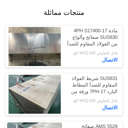
الموقع
منتجات مماثلة
PRIVACY
مادة 17-4PH S17400
POLICY
SUS630 صفائح وألواح
من الفولاذ المقاوم للصدأ
قابل للتفاوض MOQ:500 كلغ
الاتصال
SUS631 شريط الفولاذ
المقاوم للصدأ المطاط
البارد 17-7PH ورقة من
الفولاذ المقاوم للصدأ ،
قابل للتفاوض MOQ:500 كلغ
صفيحة
الاتصال
AMS 5529 صفائح