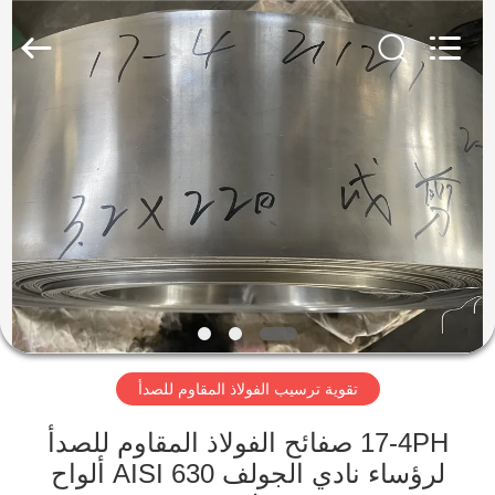
Wuxi
Guanglu
Special
Steel
Co.,
Ltd.
All
Rights
الصفحة
Reserved.
الرئيسية
منتجات
أشرطة
فيديو
تقوية ترسيب الفولاذ المقاوم للصدأ
معلومات
عنا
17-4PH صفائح الفولاذ المقاوم للصدأ
لرؤساء نادي الجولف AISI 630 ألواح