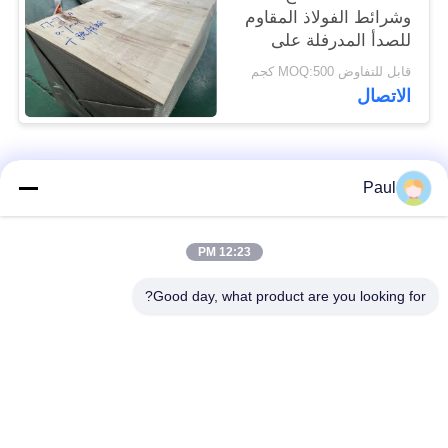
وشرائط الفولاذ المقاوم
للصدأ المدرفلة على
البارد 17-7PH
قابل للتفاوض MOQ:500 كجم
الاتصال
فئات شعبية
جميع
Paul
Martensitic الفولاذ
تقوية ترسيب الفولاذ
12:23 PM
المقاوم للصدأ
المقاوم للصدأ
Good day, what product are you looking for?
الفولاذ المقاوم للصدأ
سبائك خاصة
من الحديد
الدقة الفولاذ المقاوم
ورقة الفولاذ المقاوم
للصدأ الشريط
للصدأ وملف