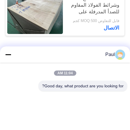
وشرائط الفولاذ المقاوم
للصدأ المدرفلة على
البارد 17-7PH
قابل للتفاوض MOQ:500 كجم
الاتصال
فئات شعبية
جميع
Paul
Martensitic الفولاذ
تقوية ترسيب الفولاذ
11:04 AM
المقاوم للصدأ
المقاوم للصدأ
Good day, what product are you looking for?
الفولاذ المقاوم للصدأ
سبائك خاصة
من الحديد
الدقة الفولاذ المقاوم
ورقة الفولاذ المقاوم
للصدأ الشريط
للصدأ وملف