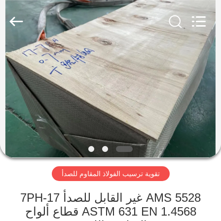
Wuxi
Guanglu
Special
Steel
Co.,
Ltd.
All
Rights
الصفحة
Reserved.
الرئيسية
منتجات
أشرطة
فيديو
تقوية ترسيب الفولاذ المقاوم للصدأ
معلومات
عنا
AMS 5528 غير القابل للصدأ 17-7PH
ASTM 631 EN 1.4568 قطاع ألواح