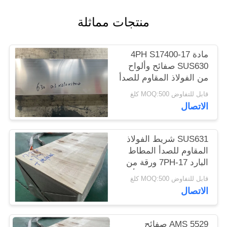
الموقع
منتجات مماثلة
PRIVACY
مادة 17-4PH S17400
POLICY
SUS630 صفائح وألواح
من الفولاذ المقاوم للصدأ
قابل للتفاوض MOQ:500 كلغ
الاتصال
SUS631 شريط الفولاذ
المقاوم للصدأ المطاط
البارد 17-7PH ورقة من
الفولاذ المقاوم للصدأ ،
قابل للتفاوض MOQ:500 كلغ
صفيحة
الاتصال
AMS 5529 صفائح