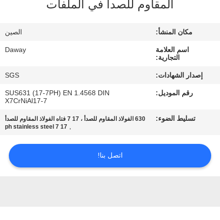
المقاوم للصدأ في الملفات
جولة
في
مكان المنشأ:
الصين
المعمل
اسم العلامة
Daway
التجارية:
مراقبة
إصدار الشهادات:
SGS
الجودة
رقم الموديل:
SUS631 (17-7PH) EN 1.4568 DIN
X7CrNiAl17-7
اتصل
تسليط الضوء:
630 الفولاذ المقاوم للصدأ ، 17 7 فتاه الفولاذ المقاوم للصدأ
,
17 7 ph stainless steel
بنا
اتصل بنا!
اطلب
اقتباس
خريطة