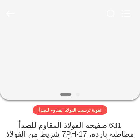
Wuxi
Guanglu
Special
Steel
Co.,
Ltd.
All
Rights
الصفحة
Reserved.
الرئيسية
منتجات
أشرطة
فيديو
تقوية ترسيب الفولاذ المقاوم للصدأ
معلومات
عنا
631 صفيحة الفولاذ المقاوم للصدأ
مطاطية باردة، 17-7PH شريط من الفولاذ