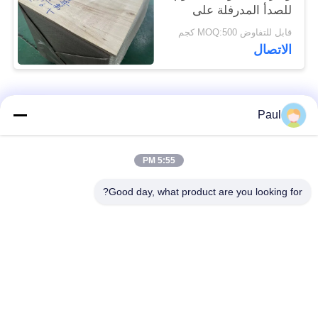
للصدأ المدرفلة على
البارد 17-7PH
قابل للتفاوض MOQ:500 كجم
الاتصال
فئات شعبية
جميع
Paul
Martensitic الفولاذ
تقوية ترسيب الفولاذ
5:55 PM
المقاوم للصدأ
المقاوم للصدأ
Good day, what product are you looking for?
الفولاذ المقاوم للصدأ
سبائك خاصة
من الحديد
الدقة الفولاذ المقاوم
ورقة الفولاذ المقاوم
للصدأ الشريط
للصدأ وملف