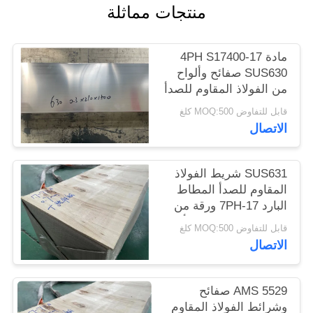
منتجات مماثلة
الموقع
مادة 17-4PH S17400
PRIVACY
SUS630 صفائح وألواح
POLICY
من الفولاذ المقاوم للصدأ
قابل للتفاوض MOQ:500 كلغ
الاتصال
SUS631 شريط الفولاذ
المقاوم للصدأ المطاط
البارد 17-7PH ورقة من
الفولاذ المقاوم للصدأ ،
قابل للتفاوض MOQ:500 كلغ
صفيحة
الاتصال
AMS 5529 صفائح
وشرائط الفولاذ المقاوم