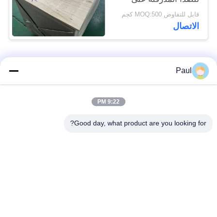
البارد 17-7PH
قابل للتفاوض MOQ:500 كجم
الاتصال
فئات شعبية
جميع
Paul
Martensitic الفولاذ
تقوية ترسيب الفولاذ
9:22 PM
المقاوم للصدأ
المقاوم للصدأ
Good day, what product are you looking for?
الفولاذ المقاوم للصدأ
سبائك خاصة
من الحديد
الدقة الفولاذ المقاوم
ورقة الفولاذ المقاوم
للصدأ الشريط
للصدأ وملف