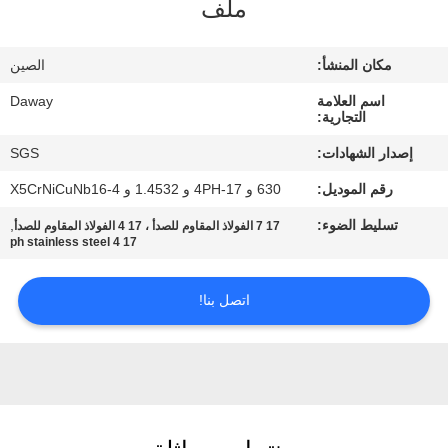
ملف
جولة
في
مكان المنشأ:
الصين
المعمل
اسم العلامة
Daway
التجارية:
مراقبة
إصدار الشهادات:
SGS
الجودة
رقم الموديل:
630 و 17-4PH و 1.4532 و X5CrNiCuNb16-4
تسليط الضوء:
,
17 7 الفولاذ المقاوم للصدأ ، 17 4 الفولاذ المقاوم للصدأ
اتصل
17 4 ph stainless steel
بنا
اتصل بنا!
اطلب
اقتباس
خريطة