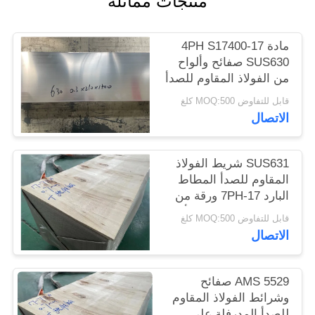
منتجات مماثلة
الموقع
مادة 17-4PH S17400
PRIVACY
SUS630 صفائح وألواح
من الفولاذ المقاوم للصدأ
POLICY
قابل للتفاوض MOQ:500 كلغ
الاتصال
SUS631 شريط الفولاذ
المقاوم للصدأ المطاط
البارد 17-7PH ورقة من
الفولاذ المقاوم للصدأ ،
قابل للتفاوض MOQ:500 كلغ
صفيحة
الاتصال
AMS 5529 صفائح
وشرائط الفولاذ المقاوم
للصدأ المدرفلة على