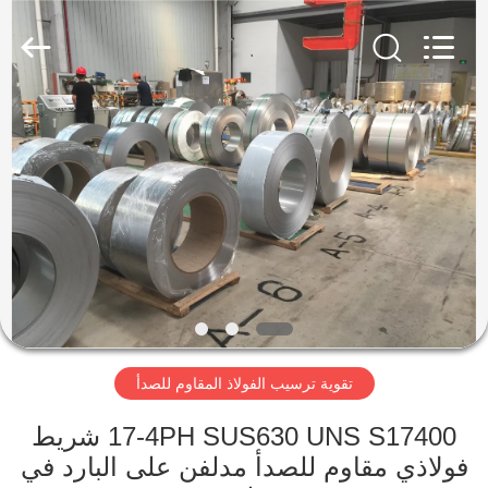
Wuxi
Guanglu
Special
Steel
Co.,
Ltd.
All
Rights
الصفحة
Reserved.
الرئيسية
منتجات
أشرطة
فيديو
تقوية ترسيب الفولاذ المقاوم للصدأ
معلومات
عنا
17-4PH SUS630 UNS S17400 شريط
فولاذي مقاوم للصدأ مدلفن على البارد في