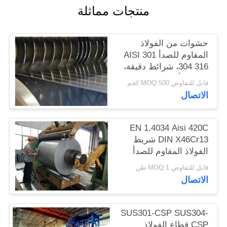
منتجات مماثلة
الموقع
PRIVACY
حشوات من الفولاذ
المقاوم للصدأ AISI 301
POLICY
304 316، شرائط دقيقة،
صفائح، ألواح
قابل للتفاوض MOQ:500 كجم
الاتصال
EN 1.4034 Aisi 420C
DIN X46Cr13 شريط
الفولاذ المقاوم للصدأ
المطاط البارد في الملف
قابل للتفاوض MOQ:1 طن
الاتصال
SUS301-CSP SUS304-
CSP قطاع الفولاذ