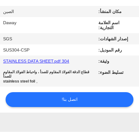
جولة
مكان المنشأ:
الصين
في
اسم العلامة
Daway
المعمل
التجارية:
إصدار الشهادات:
SGS
مراقبة
رقم الموديل:
SUS304-CSP
الجودة
وثيقة:
304 STAINLESS DATA SHEET.pdf
تسليط الضوء:
قطاع الدقة الفولاذ المقاوم للصدأ ، واحباط الفولاذ المقاوم
اتصل
للصدأ
,
stainless steel foil
بنا
اتصل بنا!
اطلب
اقتباس
خريطة