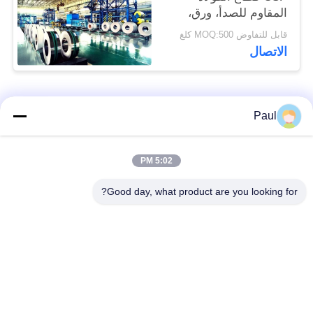
المقاوم للصدأ، ورق،
وسلسلة، ولفل، وشريط
قابل للتفاوض MOQ:500 كلغ
الاتصال
فئات شعبية
جميع
Paul
Martensitic الفولاذ
تقوية ترسيب الفولاذ
5:02 PM
المقاوم للصدأ
المقاوم للصدأ
Good day, what product are you looking for?
الفولاذ المقاوم للصدأ
سبائك خاصة
من الحديد
الدقة الفولاذ المقاوم
ورقة الفولاذ المقاوم
للصدأ الشريط
للصدأ وملف