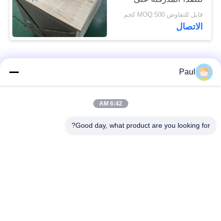
البارد 17-7PH
قابل للتفاوض MOQ:500 كجم
الاتصال
فئات شعبية
جميع
Paul
Martensitic الفولاذ
تقوية ترسيب الفولاذ
6:42 AM
المقاوم للصدأ
المقاوم للصدأ
Good day, what product are you looking for?
الفولاذ المقاوم للصدأ
سبائك خاصة
من الحديد
الدقة الفولاذ المقاوم
ورقة الفولاذ المقاوم
للصدأ الشريط
للصدأ وملف