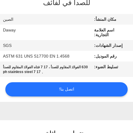
للصدأ في لفائف
جولة
في
مكان المنشأ:
الصين
المعمل
اسم العلامة
Daway
التجارية:
مراقبة
إصدار الشهادات:
SGS
الجودة
رقم الموديل:
ASTM 631 UNS S17700 EN 1.4568
تسليط الضوء:
630 الفولاذ المقاوم للصدأ ، 17 7 فتاه الفولاذ المقاوم للصدأ
اتصل
,
17 7 ph stainless steel
بنا
اتصل بنا!
اطلب
اقتباس
خريطة