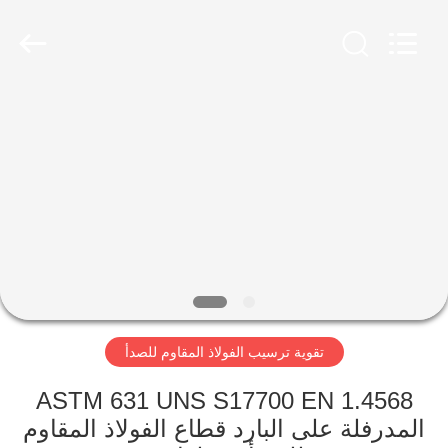
Wuxi
Guanglu
Special
Steel
Co.,
Ltd.
All
Rights
الصفحة
Reserved.
الرئيسية
منتجات
أشرطة
فيديو
تقوية ترسيب الفولاذ المقاوم للصدأ
معلومات
عنا
ASTM 631 UNS S17700 EN 1.4568
المدرفلة على البارد قطاع الفولاذ المقاوم