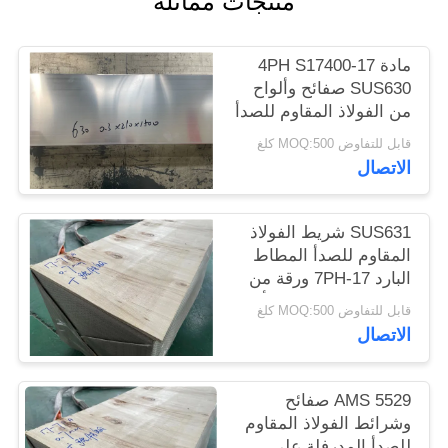
منتجات مماثلة
الموقع
مادة 17-4PH S17400
PRIVACY
SUS630 صفائح وألواح
من الفولاذ المقاوم للصدأ
POLICY
قابل للتفاوض MOQ:500 كلغ
الاتصال
SUS631 شريط الفولاذ
المقاوم للصدأ المطاط
البارد 17-7PH ورقة من
الفولاذ المقاوم للصدأ ،
قابل للتفاوض MOQ:500 كلغ
صفيحة
الاتصال
AMS 5529 صفائح
وشرائط الفولاذ المقاوم
للصدأ المدرفلة على