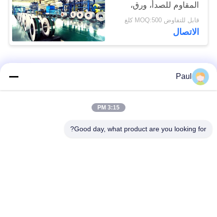
المقاوم للصدأ، ورق،
وسلسلة، ولفل، وشريط
قابل للتفاوض MOQ:500 كلغ
الاتصال
فئات شعبية
جميع
Paul
Martensitic الفولاذ
تقوية ترسيب الفولاذ
3:15 PM
المقاوم للصدأ
المقاوم للصدأ
Good day, what product are you looking for?
الفولاذ المقاوم للصدأ
سبائك خاصة
من الحديد
الدقة الفولاذ المقاوم
ورقة الفولاذ المقاوم
للصدأ الشريط
للصدأ وملف