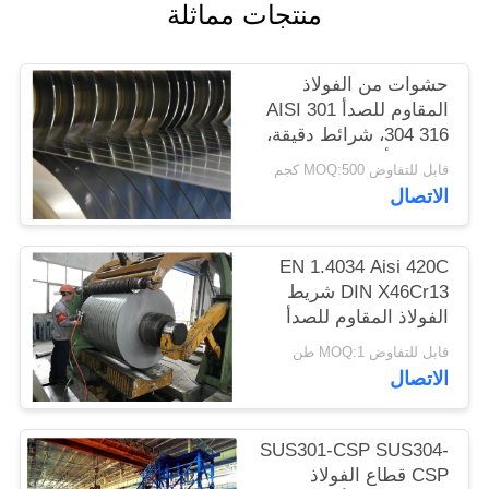
منتجات مماثلة
الموقع
حشوات من الفولاذ
PRIVACY
المقاوم للصدأ AISI 301
POLICY
304 316، شرائط دقيقة،
صفائح، ألواح
قابل للتفاوض MOQ:500 كجم
الاتصال
EN 1.4034 Aisi 420C
DIN X46Cr13 شريط
الفولاذ المقاوم للصدأ
المطاط البارد في الملف
قابل للتفاوض MOQ:1 طن
الاتصال
SUS301-CSP SUS304-
CSP قطاع الفولاذ