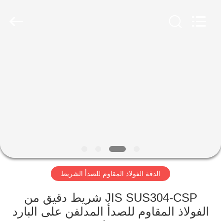
Wuxi
Guanglu
Special
Steel
Co.,
Ltd.
All
Rights
الصفحة
Reserved.
الرئيسية
منتجات
أشرطة
فيديو
الدقة الفولاذ المقاوم للصدأ الشريط
معلومات
عنا
JIS SUS304-CSP شريط دقيق من
الفولاذ المقاوم للصدأ المدلفن على البارد