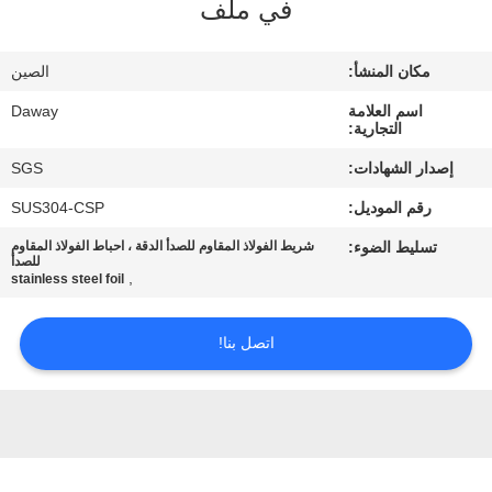
في ملف
جولة
في
مكان المنشأ:
الصين
المعمل
اسم العلامة
Daway
التجارية:
مراقبة
إصدار الشهادات:
SGS
الجودة
رقم الموديل:
SUS304-CSP
تسليط الضوء:
شريط الفولاذ المقاوم للصدأ الدقة ، احباط الفولاذ المقاوم
اتصل
للصدأ
,
stainless steel foil
بنا
اتصل بنا!
اطلب
اقتباس
خريطة