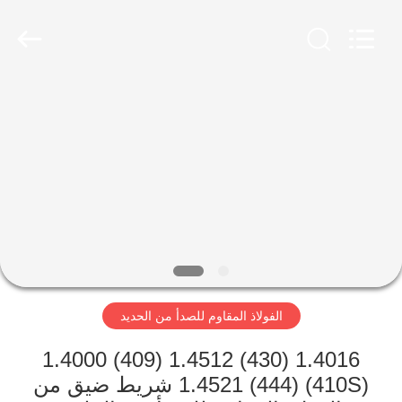
Wuxi
Guanglu
Special
Steel
Co.,
Ltd.
All
Rights
الصفحة
Reserved.
الرئيسية
منتجات
أشرطة
فيديو
الفولاذ المقاوم للصدأ من الحديد
معلومات
عنا
1.4016 (430) 1.4512 (409) 1.4000
(410S) 1.4521 (444) شريط ضيق من