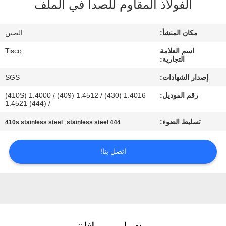
الفولاذ المقاوم للصدأ في الملف
جولة
في
مكان المنشأ:
الصين
المعمل
اسم العلامة
Tisco
التجارية:
مراقبة
إصدار الشهادات:
SGS
الجودة
رقم الموديل:
1.4016 (430) / 1.4512 (409) / 1.4000 (410S)
/ 1.4521 (444)
اتصل
تسليط الضوء:
,
410s stainless steel
444 stainless steel
بنا
اتصل بنا!
اطلب
اقتباس
خريطة