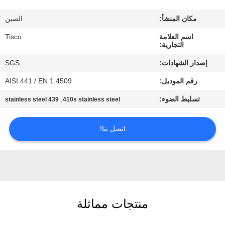
جولة
مكان المنشأ:
الصين
في
اسم العلامة
Tisco
المعمل
التجارية:
إصدار الشهادات:
SGS
مراقبة
رقم الموديل:
AISI 441 / EN 1.4509
الجودة
تسليط الضوء:
,
439 stainless steel
410s stainless steel
اتصل
اتصل بنا!
بنا
اطلب
اقتباس
منتجات مماثلة
خريطة