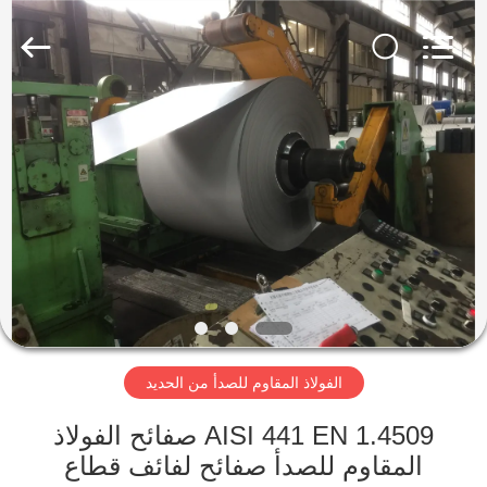
Wuxi
Guanglu
Special
Steel
Co.,
Ltd.
All
Rights
الصفحة
Reserved.
الرئيسية
منتجات
أشرطة
فيديو
الفولاذ المقاوم للصدأ من الحديد
معلومات
عنا
AISI 441 EN 1.4509 صفائح الفولاذ
المقاوم للصدأ صفائح لفائف قطاع