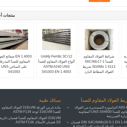
منتجات أ
ية
شرائط الفولاذ المقاوم
Unility Ferritic 3Cr12
EN 1.4003 صفائح الف
ية
للصدأ X6CrMo17-1
ألواح الفولاذ المقاوم للصدأ
المقاوم للصدأ المدرفل
St16Mo 1.4113 شريط
ASTM A240 UNS
على الساخن UNS
الفولاذ المطاط البارد
S41003 EN 1.4003
S41003
ط الفولاذ المقاوم للصدأ
سبائك طبية
AISI 446 الماسورة المستديرة من الفولاذ
مادة غرس الورقة 316LVM الفولاذ المقاوم
المقاوم للصدأ UNS S44600 المقاومة
للصدأ 316LVM لوحة ASTM F139
ارة الفيرريتية
316LVM الفولاذ المقاوم للصدأ قضبان دائرية
DIN X4CrNiMo16-5-1 EN 1.4418 قضبان
SS قضبان الأسلاك ASTM F138
مستديرة من الفولاذ المقاوم للصدأ الحالة A