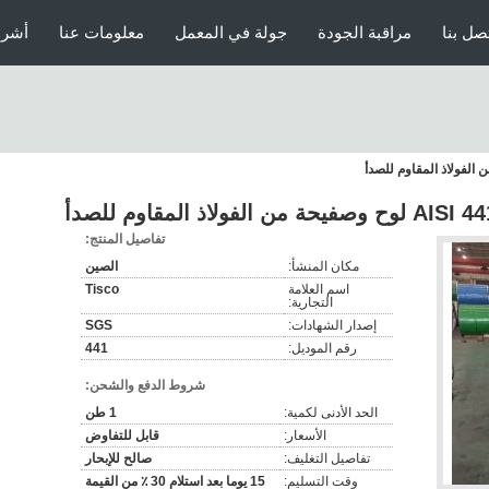
صل بنا
مراقبة الجودة
جولة في المعمل
معلومات عنا
أشرط
 المقاوم للصدأ
تفاصيل المنتج:
مكان المنشأ:
الصين
اسم العلامة
Tisco
التجارية:
إصدار الشهادات:
SGS
رقم الموديل:
441
شروط الدفع والشحن:
الحد الأدنى لكمية:
1 طن
الأسعار:
قابل للتفاوض
تفاصيل التغليف:
صالح للإبحار
وقت التسليم:
15 يوما بعد استلام 30 ٪ من القيمة