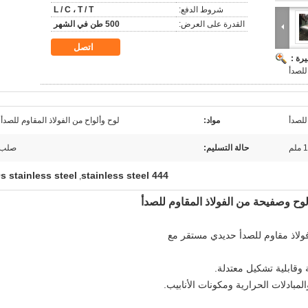
شروط الدفع:
L / C ، T / T
القدرة على العرض:
500 طن في الشهر
اتصل
رة :
للصدأ
مواد:
لوح وألواح من الفولاذ المقاوم للصدأ 441
حالة التسليم:
صلب ل
s stainless steel
444 stainless steel
,
قابلية تشكيل معتدلة.
بادلات الحرارية ومكونات الأنابيب.