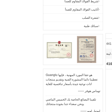
شريط الفولاذ المقاوم للصدأ
أنابيب الفولاذ المقاوم للصدأ
شفرة الصلب
سبائك طبية
ينة
410
Guanglu هو حقا المورد المهنية ، فإنها
تعطينا دائما المشورة الفنية وتقديم منتجات
ذات نوعية جيدة بأسعار تنافسية للغاية!
—— توماس هوفر
تلقينا البضائع الخاصة بك الخميس الماضي
ونحن سعداء جدا بجودة منتجاتك.
—— ليونيل لوبو