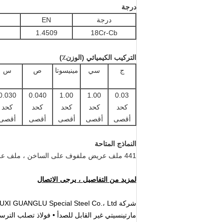
درجة
درجة
EN
1.4509
18Cr-Cb
التركيب الكيميائي (الوزن٪)
ج
سي
مينيسوتا
ص
س
0.030
0.040
1.00
1.00
0.03
كحد
كحد
كحد
كحد
كحد
أقصى
أقصى
أقصى
أقصى
أقصى
النماذج المتاحة
441 ملف عريض ملفوف على الساخن ، ملف عريض ملفوف على البارد ، شريط مشقوق ، صفائح مقطوعة
لمزيد من التفاصيل ، يرجى الاتصال
شركة WUXI GUANGLU Special Steel Co.، Ltd.
مارتينسيتي غير القابل للصدأ • فولاذ تصلب الترسي