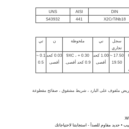
UNS
AISI
DIN
S43932
441
X2CrTiNb18
سجل
ني
ملحوظة
ن
تي
تجاري
17.50 ~
1.00 كحد
0.30 + 9XC ،
0.03 كحد
0.1 ~
19.50
أقصى
0.9 كحد أقصى.
أقصى
0.5
ب • حديد مقاوم للصدأ - استجابتنا لاحتياجاتك