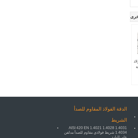
خرى
ولاذ
ة
الدقة الفولاذ المقاوم للصدأ
الشريط
AISI 420 EN 1.4021 1.4028 1.4031
1.4034 شريط فولاذي مقاوم للصدأ مدلفن
على البارد