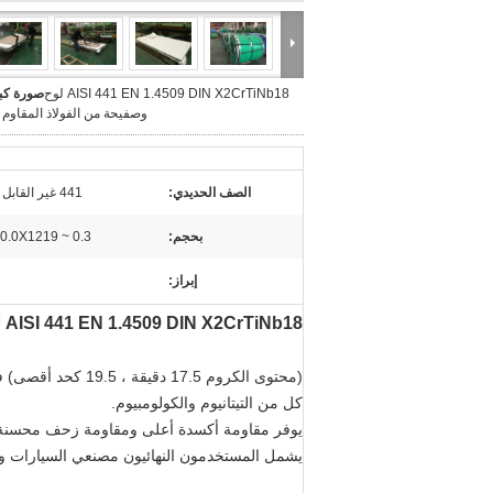
AISI 441 EN 1.4509 DIN X2CrTiNb18 لوح
صورة كبي
وصفيحة من الفولاذ المقاوم 
الصف الحديدي:
441 غير القابل للصدأ
بحجم:
0.3 ~ 10.0X1219 ملم
إبراز:
AISI 441 EN 1.4509 DIN X2CrTiNb18 لوح وصفيحة من الفولاذ المقاوم للصدأ
(محتوى الكروم 17.5 دقيقة ، 19.5 كحد أقصى) فولاذ مقاوم للصدأ حديدي مستقر مع
كل من التيتانيوم والكولومبيوم.
يوفر مقاومة أكسدة أعلى ومقاومة زحف محسنة و
يشمل المستخدمون النهائيون مصنعي السيارات والم