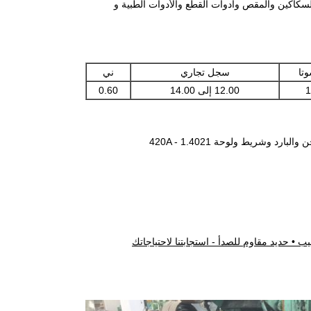
والسكاكين والمقص وأدوات القطع والأدوات الطبية و
وتا
سجل تجاري
ني
1
12.00 إلى 14.00
0.60
د وشريط ولوحة 420A - 1.4021
ب • حديد مقاوم للصدأ - استجابتنا لاحتياجاتك