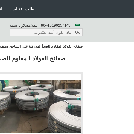
طلب اقتباس
ات
86--15190257143
المبيعات والدعم الفنى：
Go
صفائح الفولاذ المقاوم للصدأ المدرفلة على الساخن وملف الشريط ISI 420A