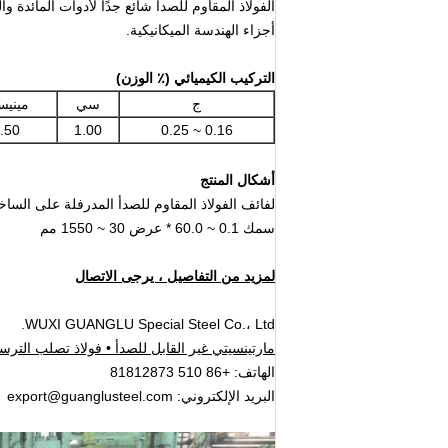
الفولاذ المقاوم للصدأ شائع جدًا لأدوات المائدة 
أجزاء الهندسة الميكانيكية.
التركيب الكيميائي (٪ الوزن)
ج
سي
مينيس
.50
1.00
0.16 ~ 0.25
أشكال المنتج
لفائف الفولاذ المقاوم للصدأ المدرفلة على الساخن والبار
سمك 0.1 ~ 60.0 * عرض 30 ~ 1550 مم
لمزيد من التفاصيل ، يرجى الاتصال
WUXI GUANGLU Special Steel Co.، Ltd.
مارتينسيتي غير القابل للصدأ • فولاذ تصلب الترسي
الهاتف: +86 510 81812873
البريد الإلكتروني: export@guanglusteel.com