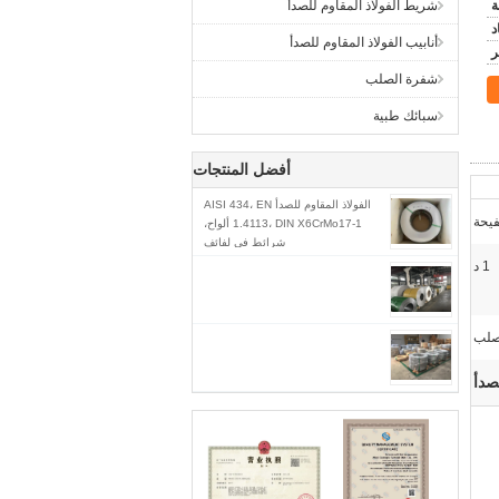
شريط الفولاذ المقاوم للصدأ
أنابيب الفولاذ المقاوم للصدأ
شفرة الصلب
سبائك طبية
أفضل المنتجات
الفولاذ المقاوم للصدأ AISI 434، EN
1.4113، DIN X6CrMo17-1 ألواح،
شرائط في لفائف
1 د
لب