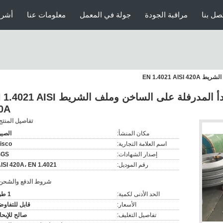
صل بنا
مراقبة الجودة
جولة في المعمل
معلومات عنا
أشرط
EN 1.4021 A
صفائح الفولاذ المقاوم للصدأ المدرفلة على الساخن وملف الشريط I
0A
تفاصيل المنتج
مكان المنشأ:
الصي
اسم العلامة التجارية:
isco
إصدار الشهادات:
SGS
رقم الموديل:
ISI 420A، EN 1.4021
شروط الدفع والشحن
الحد الأدنى لكمية:
1 طن
الأسعار:
قابل للتفاو
تفاصيل التغليف:
صالح للإبحا