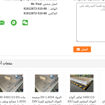
اتصل شخص:
Mr. Paul
الهاتف ::
86-510-81812873
الفاكس:
86-510-81812872
منتجات أ
X46Cr13 لفائف ألواح
المواد EN 1.4034 صفيحة
مادة IN X46Cr13 EN
اع
الفولاذ المقاوم للصدأ EN
الفولاذ المقاوم للصدأ DIN
1.4034 صفائح وملف 