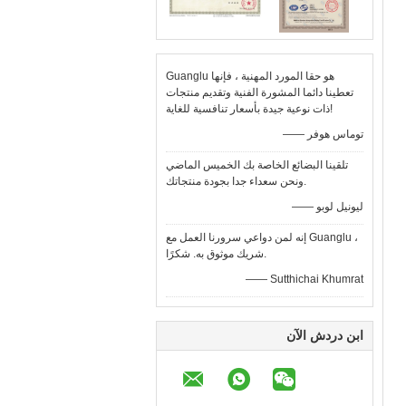
Guanglu هو حقا المورد المهنية ، فإنها
تعطينا دائما المشورة الفنية وتقديم منتجات
ذات نوعية جيدة بأسعار تنافسية للغاية!
—— توماس هوفر
تلقينا البضائع الخاصة بك الخميس الماضي
ونحن سعداء جدا بجودة منتجاتك.
—— ليونيل لوبو
إنه لمن دواعي سرورنا العمل مع Guanglu ،
شريك موثوق به. شكرًا.
—— Sutthichai Khumrat
ابن دردش الآن