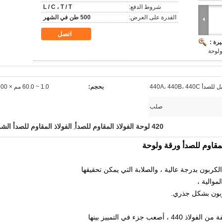
شروط الدفع:
L / C ، T / T
القدرة على العرض:
500 طن في الشهر
اتصل
رة :
ولوحة
 440A، 440B، 440C
بحجم:
1.0 ~ 60.0 مم × 600 مم
صلب
420 لوحة الفولاذ المقاوم للصدأ
الفولاذ المقاوم للصدأ الش
,
كربون بدرجة عالية ، والصلابة التي يمكن تحقيقها
موالية ،
ربون بشكل جذري.
أصعب جزء في التمييز بينها