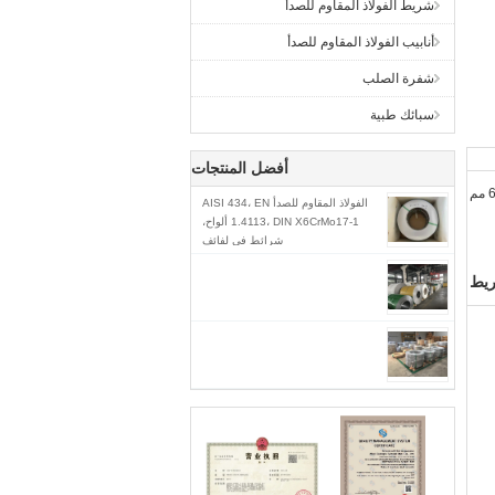
شريط الفولاذ المقاوم للصدأ
أنابيب الفولاذ المقاوم للصدأ
شفرة الصلب
سبائك طبية
أفضل المنتجات
الفولاذ المقاوم للصدأ AISI 434، EN
1.4113، DIN X6CrMo17-1 ألواح،
شرائط في لفائف
ريط