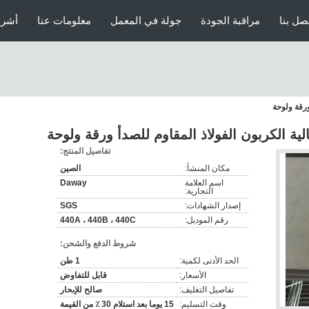
صل بنا
مراقبة الجودة
جولة في المعمل
معلومات عنا
أشرط
تفاصيل المنتج:
مكان المنشأ:
الصين
اسم العلامة
Daway
التجارية:
إصدار الشهادات:
SGS
رقم الموديل:
440A ، 440B ، 440C
شروط الدفع والشحن:
الحد الأدنى لكمية:
1 طن
الأسعار:
قابل للتفاوض
تفاصيل التغليف:
صالح للإبحار
وقت التسليم:
15 يوما بعد استلام 30 ٪ من القيمة