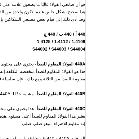
هو أن صانعي الفولاذ غالبًا ما يضعون علامة على 440 على حافة الشفرة وليس درجة الحرف.
هذا صحيح بشكل خاص عندما تكون واحدة من الدرج
وقد أدى ذلك إلى قيام بعض مصنعي السكاكين بإعادة تسمية 440C كأشياء أخرى للتميي
440 أ / 440 ب / 440 ج
1.4109 / 1.4112 / 1.4125
S44002 / S44003 / S44004
440A الفولاذ المقاوم للصدأ
- يحتوي على محتوى كربوني 
هذا هو الفولاذ المقاوم للصدأ منخفضة التكلفة.إنه الأكثر مقاومة للصدأ من
مقاومة الصدأ من الثلاثة.ومع ذلك ، فإن سلسلة 400 هي بعض من أكثر السكاكين مقاومة للصدأ.
440B الفولاذ المقاوم للصدأ
- مشابه جدًا لـ 440A ولكن به نطاق محتوى كربوني أعلى (.75- .95٪).
440C الفولاذ المقاوم للصدأ
- هذا يحتوي على محتوى كر
يعتبر هذا الفولاذ المقاوم للصدأ أعلى مستوى.هذ
إنه مقاوم للاهتراء ، وهو صلب صلب.
الدرجات 440A و 440 B متطابقة باستثناء محتويات الكربون الأقل قليلاً (0.60 - 0.75٪ و 0.75 - 0.95٪ على التوالي).