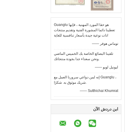
Guanglu هو حقا المورد المهنية ، فإنها
تعطينا دائما المشورة الفنية وتقديم منتجات
ذات نوعية جيدة بأسعار تنافسية للغاية!
—— توماس هوفر
تلقينا البضائع الخاصة بك الخميس الماضي
ونحن سعداء جدا بجودة منتجاتك.
—— ليونيل لوبو
إنه لمن دواعي سرورنا العمل مع Guanglu ،
شريك موثوق به. شكرًا.
—— Sutthichai Khumrat
ابن دردش الآن