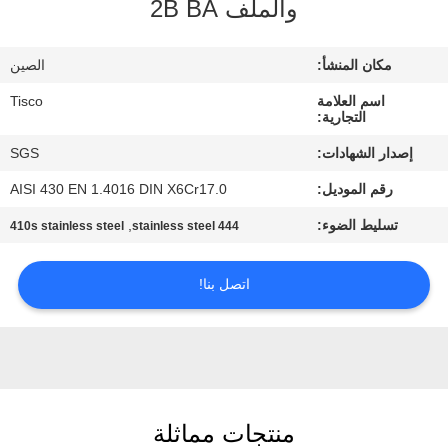
والملف 2B BA
جولة
في
مكان المنشأ:
الصين
المعمل
اسم العلامة
Tisco
التجارية:
مراقبة
إصدار الشهادات:
SGS
الجودة
رقم الموديل:
AISI 430 EN 1.4016 DIN X6Cr17.0
تسليط الضوء:
,
410s stainless steel
444 stainless steel
اتصل
بنا
اتصل بنا!
اطلب
اقتباس
منتجات مماثلة
خريطة