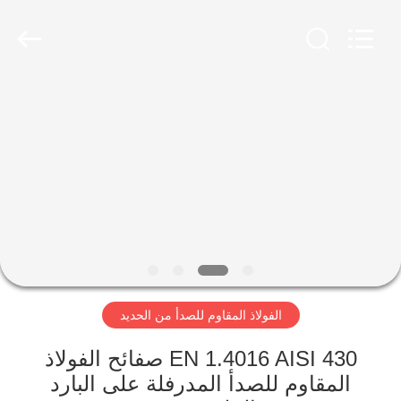
Wuxi
Guanglu
Special
Steel
Co.,
Ltd.
All
Rights
الصفحة
Reserved.
الرئيسية
منتجات
أشرطة
فيديو
الفولاذ المقاوم للصدأ من الحديد
معلومات
عنا
EN 1.4016 AISI 430 صفائح الفولاذ
المقاوم للصدأ المدرفلة على البارد