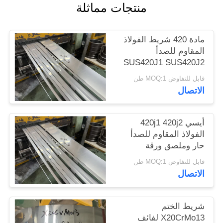
منتجات مماثلة
الموقع
مادة 420 شريط الفولاذ
PRIVACY
المقاوم للصدأ
POLICY
SUS420J1 SUS420J2
لفائف الفولاذ المطاط
قابل للتفاوض MOQ:1 طن
البارد
الاتصال
أيسي 420j1 420j2
الفولاذ المقاوم للصدأ
حار وملصق ورقة
الملفوفة والشريط
قابل للتفاوض MOQ:1 طن
الشقوق
الاتصال
شريط الختم
X20CrMo13 لفائف