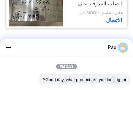
الصلب المدرفلة على
البارد من الفولاذ المقاوم
قابل للتفاوض MOQ:1 طن
للصدأ
الاتصال
فئات شعبية
جميع
Paul
Martensitic الفولاذ
تقوية ترسيب الفولاذ
3:13 PM
المقاوم للصدأ
المقاوم للصدأ
Good day, what product are you looking for?
الفولاذ المقاوم للصدأ
سبائك خاصة
من الحديد
الدقة الفولاذ المقاوم
ورقة الفولاذ المقاوم
للصدأ الشريط
للصدأ وملف