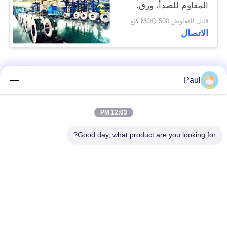
المقاوم للصدأ، ورق،
وسلسلة، ولفل، وشريط
قابل للتفاوض MOQ:500 كلغ
الاتصال
فئات شعبية
جميع
Paul
Martensitic الفولاذ
تقوية ترسيب الفولاذ
12:03 PM
المقاوم للصدأ
المقاوم للصدأ
Good day, what product are you looking for?
الفولاذ المقاوم للصدأ
سبائك خاصة
من الحديد
الدقة الفولاذ المقاوم
ورقة الفولاذ المقاوم
للصدأ الشريط
للصدأ وملف