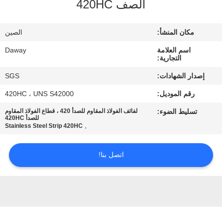
الصف 420HC
جولة
في
مكان المنشأ:
الصين
المعمل
اسم العلامة
Daway
التجارية:
مراقبة
إصدار الشهادات:
SGS
الجودة
رقم الموديل:
420HC ، UNS S42000
تسليط الضوء:
لفائف الفولاذ المقاوم للصدأ 420 ، قطاع الفولاذ المقاوم
اتصل
للصدأ 420HC
,
Stainless Steel Strip 420HC
بنا
اتصل بنا!
اطلب
اقتباس
خريطة