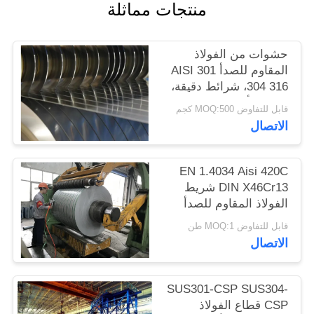
منتجات مماثلة
الموقع
حشوات من الفولاذ
PRIVACY
المقاوم للصدأ AISI 301
POLICY
304 316، شرائط دقيقة،
صفائح، ألواح
قابل للتفاوض MOQ:500 كجم
الاتصال
EN 1.4034 Aisi 420C
DIN X46Cr13 شريط
الفولاذ المقاوم للصدأ
المطاط البارد في الملف
قابل للتفاوض MOQ:1 طن
الاتصال
SUS301-CSP SUS304-
CSP قطاع الفولاذ