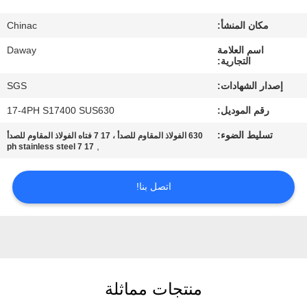
جولة
مكان المنشأ:
Chinac
في
اسم العلامة
Daway
المعمل
التجارية:
إصدار الشهادات:
SGS
مراقبة
رقم الموديل:
17-4PH S17400 SUS630
الجودة
تسليط الضوء:
630 الفولاذ المقاوم للصدأ ، 17 7 فتاه الفولاذ المقاوم للصدأ
,
17 7 ph stainless steel
اتصل
بنا
اتصل بنا!
اطلب
اقتباس
منتجات مماثلة
خريطة