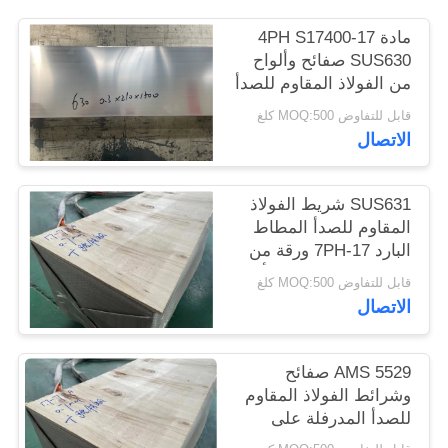
الموقع
مادة 17-4PH S17400
SUS630 صفائح وألواح
من الفولاذ المقاوم للصدأ
PRIVACY
POLICY
قابل للتفاوض MOQ:500 كلغ
الاتصال
SUS631 شريط الفولاذ
المقاوم للصدأ المطاط
البارد 17-7PH ورقة من
الفولاذ المقاوم للصدأ ،
قابل للتفاوض MOQ:500 كلغ
صفيحة
الاتصال
AMS 5529 صفائح
وشرائط الفولاذ المقاوم
للصدأ المدرفلة على
البارد 17-7PH