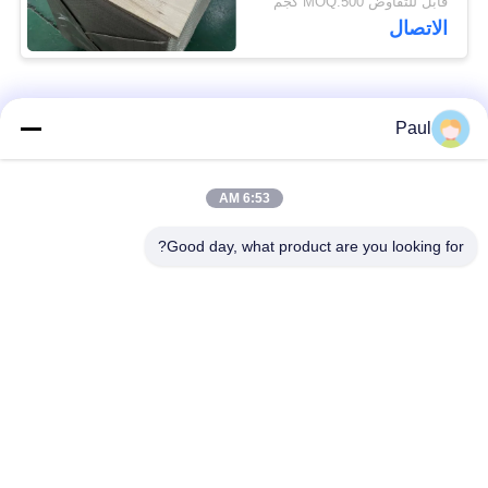
قابل للتفاوض MOQ:500 كجم
الاتصال
فئات شعبية
جميع
Paul
Martensitic الفولاذ
تقوية ترسيب الفولاذ
6:53 AM
المقاوم للصدأ
المقاوم للصدأ
Good day, what product are you looking for?
الفولاذ المقاوم للصدأ
سبائك خاصة
من الحديد
الدقة الفولاذ المقاوم
ورقة الفولاذ المقاوم
للصدأ الشريط
للصدأ وملف
أسلاك الفولاذ المقاوم
شريط الفولاذ المقاوم
للصدأ
للصدأ