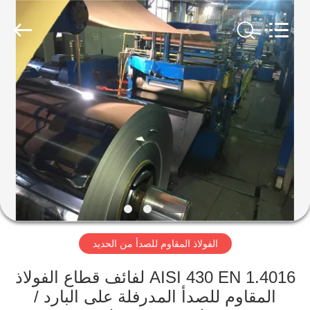
Wuxi
Guanglu
Special
Steel
Co.,
Ltd.
All
Rights
الصفحة
Reserved.
الرئيسية
منتجات
أشرطة
فيديو
الفولاذ المقاوم للصدأ من الحديد
معلومات
عنا
AISI 430 EN 1.4016 لفائف قطاع الفولاذ
المقاوم للصدأ المدرفلة على البارد /