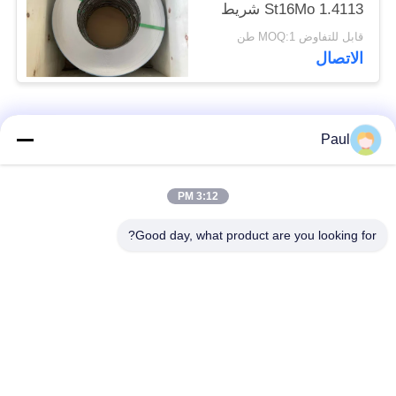
St16Mo 1.4113 شريط
الفولاذ المطاط البارد
قابل للتفاوض MOQ:1 طن
الاتصال
فئات شعبية
جميع
Paul
Martensitic الفولاذ
تقوية ترسيب الفولاذ
3:12 PM
المقاوم للصدأ
المقاوم للصدأ
Good day, what product are you looking for?
الفولاذ المقاوم للصدأ
سبائك خاصة
من الحديد
الدقة الفولاذ المقاوم
ورقة الفولاذ المقاوم
للصدأ الشريط
للصدأ وملف