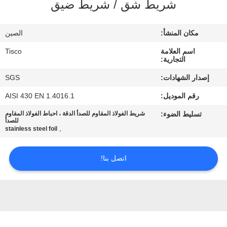
شريط شق / شريط ضيق
جولة
في
مكان المنشأ:
الصين
المعمل
اسم العلامة
Tisco
التجارية:
مراقبة
إصدار الشهادات:
SGS
الجودة
رقم الموديل:
AISI 430 EN 1.4016.1
تسليط الضوء:
شريط الفولاذ المقاوم للصدأ الدقة ، احباط الفولاذ المقاوم
اتصل
للصدأ
,
stainless steel foil
بنا
اتصل بنا!
اطلب
اقتباس
خريطة