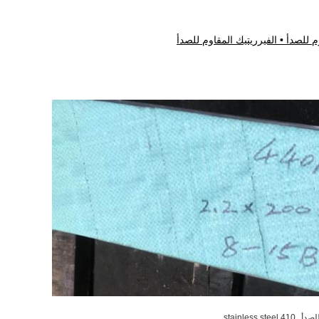
م للصدأ • الفيرريتيك المقاوم للصدأ
,
410 stainless steel