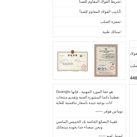
شريط الفولاذ المقاوم للصدأ
أنابيب الفولاذ المقاوم للصدأ
شفرة الصلب
سبائك طبية
لب
Guanglu هو حقا المورد المهنية ، فإنها
تعطينا دائما المشورة الفنية وتقديم منتجات
ذات نوعية جيدة بأسعار تنافسية للغاية!
—— توماس هوفر
تلقينا البضائع الخاصة بك الخميس الماضي
ونحن سعداء جدا بجودة منتجاتك.
—— ليونيل لوبو