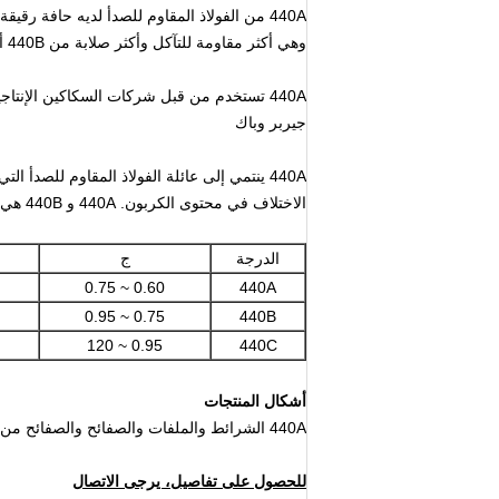
440A من الفولاذ المقاوم للصدأ لديه حافة رقيقة جدا وسوف يخرج بسهولة الشعر من ذراعك إذا تم معالجته بشكل صحيح
وهي أكثر مقاومة للتآكل وأكثر صلابة من 440B أو 440C
440A تستخدم من قبل شركات السكاكين الإنتاجية. بعض شركات السكاكين التي تستخدم هذا الصلب تشمل كيرشو،
جيربر وباك
440A ينتمي إلى عائلة الفولاذ المقاوم للصدأ التي تشمل 440B و 440C ، والفرق الرئيسي هو
الاختلاف في محتوى الكربون.
440A و 440B هي في الواقع متطابقة بعيدا عن محتوى الكربون.
الدرجة
ج
0.60 ~ 0.75
440A
0.75 ~ 0.95
440B
0.95 ~ 120
440C
أشكال المنتجات
440A الشرائط والملفات والصفائح والصفائح من الفولاذ المقاوم للصدأ في حالة التفريغ الساخن أو البارد
للحصول على تفاصيل، يرجى الاتصال