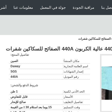
صل بنا
مراقبة الجودة
جولة في المعمل
معلومات عنا
أشرط
تفاصيل المنتج:
مكان المنشأ:
الصين
اسم العلامة التجارية:
Daway
إصدار الشهادات:
SGS
رقم الموديل:
440A
شروط الدفع والشحن:
الحد الأدنى لكمية:
1 طن
الأسعار:
قابل للتفاوض
تفاصيل التغليف:
صالح للإبحار
وقت التسليم:
15 يوما بعد استلام 30 ٪ من القيمة