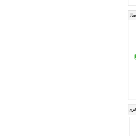
صال
خرى