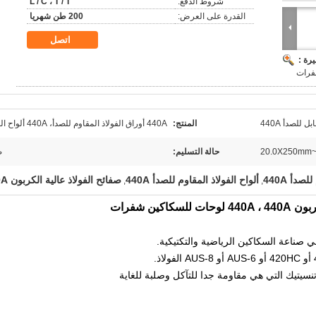
شروط الدفع:
L / C ، T / T
القدرة على العرض:
200 طن شهريا
اتصل
رة :
للصدأ 440A
المنتج:
440A أوراق الفولاذ المقاوم للصدأ، 440A ألواح الفولاذ
حالة التسليم:
ص
صدأ 440A
ألواح الفولاذ المقاوم للصدأ 440A
صفائح الفولاذ عالية الكربون 440A
,
,
ين شفرات