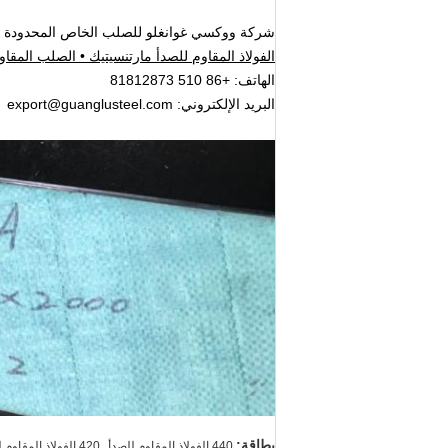
شركة ووكسي غوانغلو للصلب الخاص المحدودة
الفولاذ المقاوم للصدأ مارتنسيتيك • الصلب المقاو
الهاتف: +86 510 81812873
البريد الإلكتروني: export@guanglusteel.com
,
بطاقة:
440 الفولاذ المقاوم للصدأ
420 الفولاذ المقاوم للصدأ