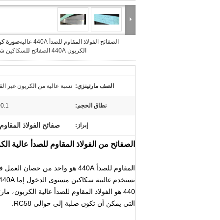
الصفائح الفولاذ المقاوم للصدأ 440A عالية
صورة كبي
الكربون 440A الصفائح للسكاكين شفرات
الصف مارتينزي:
نسبة عالية من الكربون غير القابل 
نطاق الحجم:
0.1~20.0X250mm
صفائح الفولاذ المقاوم لل
إبراز:
الصفائح من الفولاذ المقاوم للصدأ عالية الكربون 440A ، 440A لوحات للسكاك
المقاوم للصدأ 440A هو واحد من حصان العمل في صناعة السكاكين الرياضية والتكتيكية.
تستخدم غالبية سكاكين مستوى الدخول إما 440A أو 420HC أو AUS-6 أو AUS-8 الفولاذ.
440 هو الفولاذ المقاوم للصدأ عالية الكربون، مارتنسيتيك التي هي مقاومة جدا للتآكل وصلبة للغاية
التي يمكن أن تكون صلبة إلى حوالي RC58.