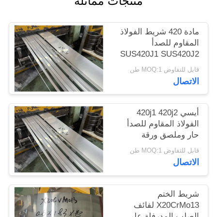
منتجات مماثلة
الموقع
مادة 420 شريط الفولاذ
PRIVACY
المقاوم للصدأ
SUS420J1 SUS420J2
POLICY
لفائف الفولاذ المطاط
قابل للتفاوض MOQ:1 طن
البارد
الاتصال
أيسي 420j1 420j2
الفولاذ المقاوم للصدأ
حار وملصق ورقة
الملفوفة والشريط
قابل للتفاوض MOQ:1 طن
الشقوق
الاتصال
شريط الختم
X20CrMo13 لفائف
الصلب المدرفلة على