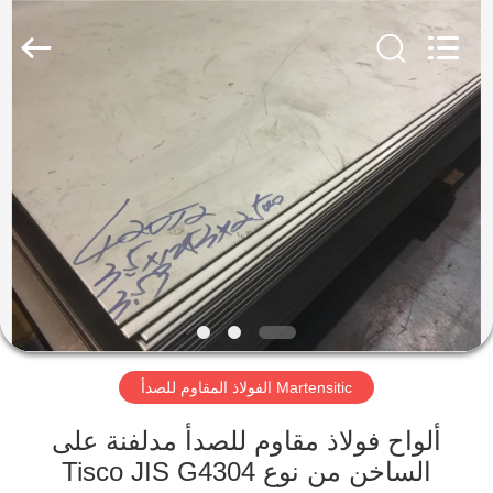
Wuxi
Guanglu
Special
Steel
Co.,
Ltd.
All
Rights
الصفحة
Reserved.
الرئيسية
منتجات
أشرطة
فيديو
Martensitic الفولاذ المقاوم للصدأ
معلومات
عنا
ألواح فولاذ مقاوم للصدأ مدلفنة على
الساخن من نوع Tisco JIS G4304