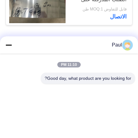
البارد من الفولاذ المقاوم
قابل للتفاوض MOQ:1 طن
للصدأ
الاتصال
فئات شعبية
جميع
Paul
Martensitic الفولاذ
تقوية ترسيب الفولاذ
11:10 PM
المقاوم للصدأ
المقاوم للصدأ
Good day, what product are you looking for?
الفولاذ المقاوم للصدأ
سبائك خاصة
من الحديد
الدقة الفولاذ المقاوم
ورقة الفولاذ المقاوم
للصدأ الشريط
للصدأ وملف