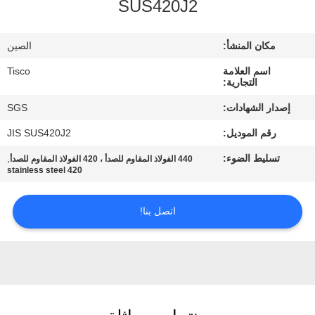
SUS420J2
جولة
في
مكان المنشأ:
الصين
المعمل
اسم العلامة
Tisco
التجارية:
مراقبة
إصدار الشهادات:
SGS
الجودة
رقم الموديل:
JIS SUS420J2
تسليط الضوء:
,
440 الفولاذ المقاوم للصدأ ، 420 الفولاذ المقاوم للصدأ
اتصل
420 stainless steel
بنا
اتصل بنا!
اطلب
اقتباس
خريطة