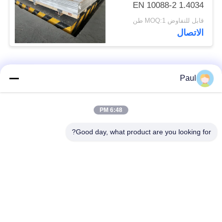
EN 10088-2 1.4034
المواد
قابل للتفاوض MOQ:1 طن
الاتصال
فئات شعبية
جميع
Paul
Martensitic الفولاذ
تقوية ترسيب الفولاذ
6:48 PM
المقاوم للصدأ
المقاوم للصدأ
Good day, what product are you looking for?
الفولاذ المقاوم للصدأ
سبائك خاصة
من الحديد
الدقة الفولاذ المقاوم
ورقة الفولاذ المقاوم
للصدأ الشريط
للصدأ وملف