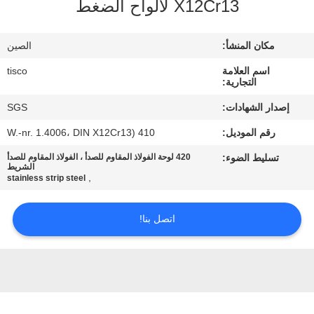
X12Cr13 لألواح الضغط
جولة
في
مكان المنشأ:
الصين
المعمل
اسم العلامة
tisco
التجارية:
مراقبة
إصدار الشهادات:
SGS
الجودة
رقم الموديل:
410 (W.-nr. 1.4006، DIN X12Cr13
تسليط الضوء:
420 لوحة الفولاذ المقاوم للصدأ ، الفولاذ المقاوم للصدأ
اتصل
الشريط
,
stainless strip steel
بنا
اتصل بنا!
اطلب
اقتباس
خريطة