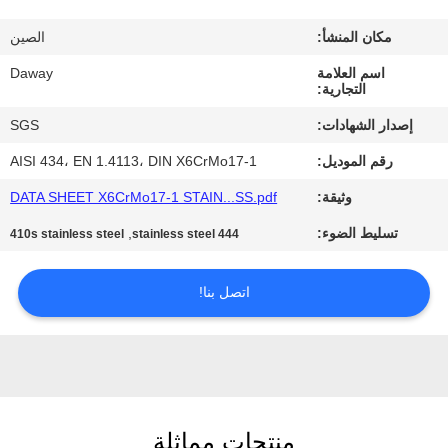
جولة
مكان المنشأ:
الصين
في
اسم العلامة
Daway
المعمل
التجارية:
إصدار الشهادات:
SGS
مراقبة
رقم الموديل:
AISI 434، EN 1.4113، DIN X6CrMo17-1
الجودة
وثيقة:
DATA SHEET X6CrMo17-1 STAIN...SS.pdf
تسليط الضوء:
,
410s stainless steel
444 stainless steel
اتصل
بنا
اتصل بنا!
اطلب
اقتباس
خريطة
منتجات مماثلة