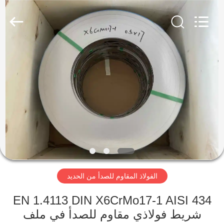
Wuxi
Guanglu
Special
Steel
Co.,
Ltd.
All
Rights
الصفحة
Reserved.
الرئيسية
منتجات
أشرطة
فيديو
الفولاذ المقاوم للصدأ من الحديد
معلومات
عنا
EN 1.4113 DIN X6CrMo17-1 AISI 434
شريط فولاذي مقاوم للصدأ في ملف