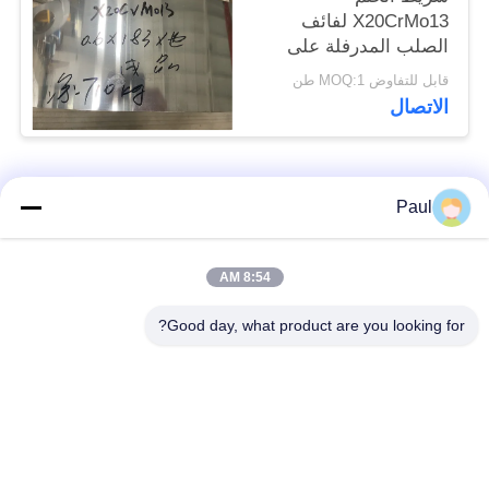
X20CrMo13 لفائف
الصلب المدرفلة على
البارد من الفولاذ المقاوم
قابل للتفاوض MOQ:1 طن
للصدأ
الاتصال
فئات شعبية
جميع
Paul
Martensitic الفولاذ
تقوية ترسيب الفولاذ
8:54 AM
المقاوم للصدأ
المقاوم للصدأ
Good day, what product are you looking for?
الفولاذ المقاوم للصدأ
سبائك خاصة
من الحديد
الدقة الفولاذ المقاوم
ورقة الفولاذ المقاوم
للصدأ الشريط
للصدأ وملف