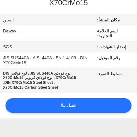
X70CrMo15
جولة
في
مكان المنشأ:
الصين
المعمل
اسم العلامة
Daway
التجارية:
مراقبة
إصدار الشهادات:
SGS
الجودة
رقم الموديل:
JIS SUS440A ، AISI 440A ، EN 1.4109 ، DIN
X70CrMo15
اتصل
تسليط الضوء:
لوح فولاذي JIS SUS440A ، لوح فولاذي DIN
X70CrMo15 ، لوح فولاذي كربوني X70CrMo15
,
,
DIN X70CrMo15 Steel Sheet
بنا
X70CrMo15 Carbon Steel Sheet
اطلب
اتصل بنا!
اقتباس
خريطة