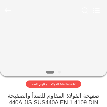
Wuxi
Guanglu
Special
Steel
Co.,
Ltd.
All
Rights
الصفحة
Reserved.
الرئيسية
منتجات
أشرطة
فيديو
Martensitic الفولاذ المقاوم للصدأ
معلومات
عنا
صفيحة الفولاذ المقاوم للصدأ والصفيحة
440A JIS SUS440A EN 1.4109 DIN