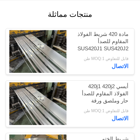
الموقع
منتجات مماثلة
PRIVACY
مادة 420 شريط الفولاذ
POLICY
المقاوم للصدأ
SUS420J1 SUS420J2
لفائف الفولاذ المطاط
قابل للتفاوض MOQ:1 طن
البارد
الاتصال
أيسي 420j1 420j2
الفولاذ المقاوم للصدأ
حار وملصق ورقة
الملفوفة والشريط
قابل للتفاوض MOQ:1 طن
الشقوق
الاتصال
شريط الختم