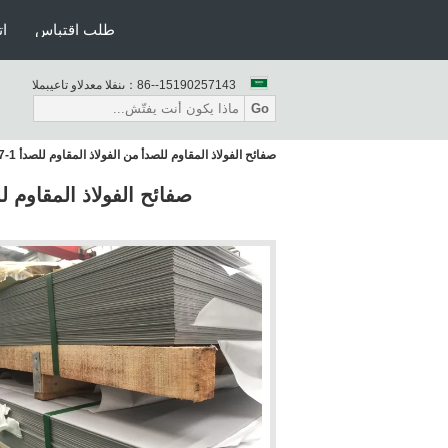
طلب اقتباس
ات
86--15190257143
المبيعات والدعم الفنى：
Go
صفائح الفولاذ المقاوم للصدأ من الفولاذ المقاوم للصدأ AISI 436 EN 1.4526 DIN X6CrMoNb17-1