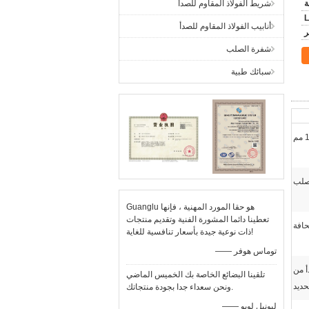
شريط الفولاذ المقاوم للصدأ
L
أنابيب الفولاذ المقاوم للصدأ
شفرة الصلب
سبائك طبية
لب
Guanglu هو حقا المورد المهنية ، فإنها
تعطينا دائما المشورة الفنية وتقديم منتجات
حافة
ذات نوعية جيدة بأسعار تنافسية للغاية!
—— توماس هوفر
أ من
تلقينا البضائع الخاصة بك الخميس الماضي
حديد
ونحن سعداء جدا بجودة منتجاتك.
—— ليونيل لوبو