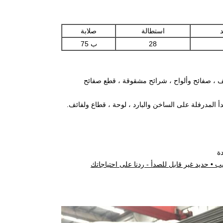
د
استطالة
صلابة
28
ب 75
 ، صفائح وألواح ، شرائح مشقوقة ، قطع صفائح
 • حديد غير قابل للصدأ - ردنا على احتياجاتك