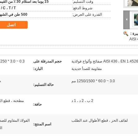
وقت التسليم:
15 يوما بعد استلام 30 ٪ من القيمة
شروط الدفع:
 / C ، T / T
القدرة على العرض:
500 طن في الشهر
اتصل
رة :
AISI 436 ، EN 1.4526 ، DIN X6CrMoNb17-1 صفائح وألواح فولاذية
حجم المدرفلة على
0.3 ~ 3.0 * 1250 مم
مقاومة للصدأ حديدية
البارد:
3.0 ~ 60.0 * 1250/1500 مم
ص
حالة التسليم:
2 ب ، 2 د ، 1 د
مطحنة ، قطع ال
حافة:
لفائف الحز ، قطع الأطوال عند الطلب
الفولاذ المقاوم للصد
اسم المنتج:
ال