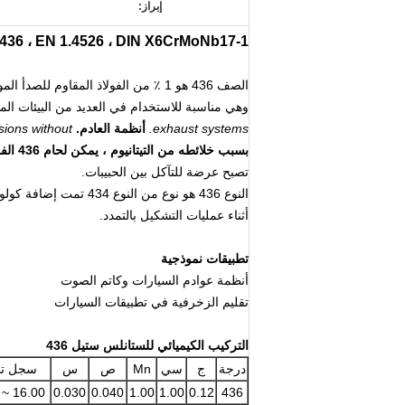
إبراز:
AISI 436 ، EN 1.4526 ، DIN X6CrMoNb17-1 صفائح وألواح فولاذية مقاومة للص
الصف 436 هو 1 ٪ من الفولاذ المقاوم للصدأ الموليبدينوم سبائك الحديد مع محتوى الكروم المتوسط.
وهي مناسبة للاستخدام في العديد من البيئات الم
exhaust systems.
أنظمة العادم.
sions without
بسبب خلائطه من التيتانيوم ، يمكن لحام 436 الفولاذ المقاوم للصدأ في جميع الأبعاد بدون
تصبح عرضة للتآكل بين الحبيبات.
النوع 436 هو نوع من النوع 434 تمت إضافة كولومبيوم إليه لتقليل "الشد" أو "التخلص"
أثناء عمليات التشكيل بالتمدد.
تطبيقات نموذجية
أنظمة عوادم السيارات وكاتم الصوت
تقليم الزخرفية في تطبيقات السيارات
التركيب الكيميائي للستانلس ستيل 436
درجة
ج
سي
Mn
ص
س
سجل تج
16.00 ~ 18.00
0.030
0.040
1.00
1.00
0.12
436