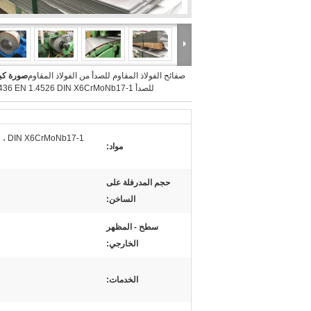
صفائح الفولاذ المقاوم للصدأ من الفولاذ المقاوم
صورة كبي
للصدأ AISI 436 EN 1.4526 DIN X6CrMoNb17-1
مواد:
حجم المدرفلة على
الساخن:
سطح - المظهر
الخارجي:
الخدمات: