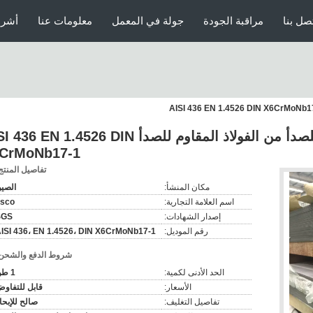
صل بنا
مراقبة الجودة
جولة في المعمل
معلومات عنا
أشرط
صفائح الفولاذ المقاوم للصدأ من الفولاذ المقاوم للصدأ  EN 1.4526 DIN
CrMoNb17-1
تفاصيل المنتج
مكان المنشأ:
الصي
اسم العلامة التجارية:
isco
إصدار الشهادات:
SGS
رقم الموديل:
ISI 436، EN 1.4526، DIN X6CrMoNb17-1
شروط الدفع والشحن
الحد الأدنى لكمية:
1 طن
الأسعار:
قابل للتفاو
تفاصيل التغليف:
صالح للإبحا