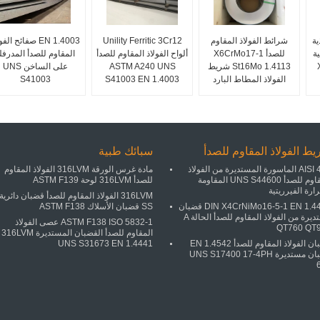
ية
شرائط الفولاذ المقاوم
Unility Ferritic 3Cr12
EN 1.4003 صفائح الف
ية
للصدأ X6CrMo17-1
ألواح الفولاذ المقاوم للصدأ
المقاوم للصدأ المدرفل
St16Mo 1.4113 شريط
ASTM A240 UNS
على الساخن UNS
الفولاذ المطاط البارد
S41003 EN 1.4003
S41003
ط الفولاذ المقاوم للصدأ
سبائك طبية
AISI 446 الماسورة المستديرة من الفولاذ
مادة غرس الورقة 316LVM الفولاذ المقاوم
المقاوم للصدأ UNS S44600 المقاومة
للصدأ 316LVM لوحة ASTM F139
ارة الفيرريتية
316LVM الفولاذ المقاوم للصدأ قضبان دائرية
DIN X4CrNiMo16-5-1 EN 1.4418 قضبان
SS قضبان الأسلاك ASTM F138
مستديرة من الفولاذ المقاوم للصدأ الحالة A
ASTM F138 ISO 5832-1 عصى الفولاذ
QT760 QT
المقاوم للصدأ القضبان المستديرة 316LVM
قضبان الفولاذ المقاوم للصدأ EN 1.4542
UNS S31673 EN 1.4441
قضبان مستديرة UNS S17400 17-4PH