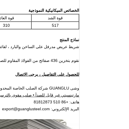
الخصائص الميكانيكية النموذجية
قوة الشد
قوة العائ
310
517
نماذج المنتج
شريط عريض مدرفل على الساخن والبارد ، لفائف
نقوم بتخزين 436 صفائح من الفولاذ المقاوم للصدأ المدرفلة على الساخن والبارد ، لوحة ، قطاع ولفائف.
للحصول على التفاصيل ، يرجى الاتصال
وشى GUANGLU شركة الصلب الخاصة المحدودة
مارتينسيتي غير قابل للصدأ • صلب مقوى بالترسيب
هاتف: +86 510 81812873
البريد الإلكتروني: export@guanglusteel.com