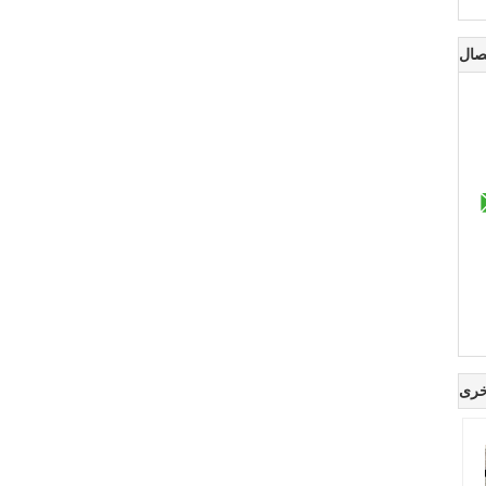
صال
خرى